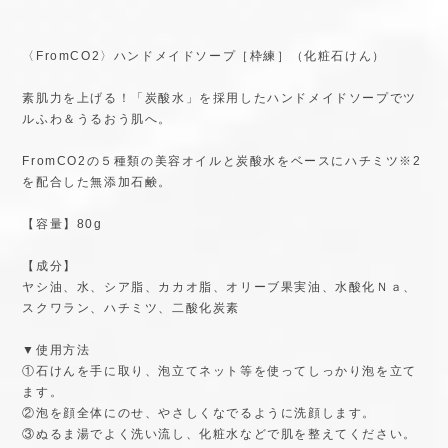
〈FromCO2〉ハンドメイドソープ［枠練］（化粧石けん）
素肌力を上げる！「炭酸水」を採用したハンドメイドソープでツ
ルふわ＆うるおう肌へ。
FromCO2の５種類の美容オイルと炭酸水をベースにハチミツ※2
を配合した無添加石鹸。
【容量】80g
【成分】
ヤシ油、水、シア脂、カカオ脂、オリーブ果実油、水酸化Ｎａ、
スクワラン、ハチミツ、二酸化炭素
▼使用方法
①石けんを手に取り、泡立てネット等を使ってしっかり泡を立て
ます。
②泡を顔全体にのせ、やさしくなでるように洗顔します。
③ぬるま湯でよく洗い流し、化粧水などで肌を整えてください。