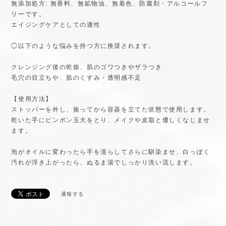
無添加処方: 無香料、無鉱物油、無着色、防腐剤・アルコールフ
リーです。
エイジングケアとしての適性
◯以下のような悩みを持つ方に推奨されます。
クレンジング後の乾燥、肌のゴワつきやザラつき
毛穴の目立ちや、肌のくすみ・透明感不足
【使用方法】
ストッパーを外し、振ってから容器を立てた状態で使用します。
乾いた手にピンポン玉大をとり、メイクや皮脂と優しくなじませ
ます。
泡がオイルに変わったら手を濡らしてさらに馴染ませ、白っぽく
汚れが浮き上がったら、ぬるま湯でしっかり洗い流します。
通報する