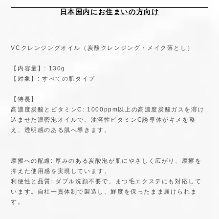
日本国内にお住まいの方向け
VCクレンジングオイル（炭酸クレンジング・メイク落とし）
【内容量】: 130g
【対象】: すべての肌タイプ
【特長】
高濃度炭酸とビタミンC: 1000ppm以上の高濃度炭酸ガスを溶け
込ませた濃密泡オイルで、油溶性ビタミンC誘導体がキメを整
え、透明感のある肌へ導きます。
摩擦への配慮: 厚みのある炭酸泡が肌にやさしく広がり、摩擦を
抑えた使用感を実現しています。
利便性と品質: ダブル洗顔不要で、まつ毛エクステにも対応して
います。自社一貫体制で製造し、鮮度を保ったまま届けられま
す。