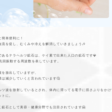
と簡単便利に！
血流を促し、むくみや冷えを解消していきましょう🎶
であるテラヘルツ鉱石は、ケイ素で出来た人口の鉱石です💎
1兆回振動する周波数を表しています。
波を放出していますが、
量は減少していくと言われています🤔
ルツ波を放射しているとされ、体内に滞ってる電子に揺さぶりをかけ
ットに。
く鉱石として美容・健康分野でも注目されています🤗