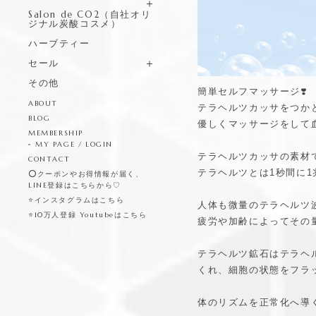
Salon de CO2（自社オリ
ジナル炭酸コスメ）
ハーブティー
セール
その他
簡単セルフマッサージ❣️
ABOUT
テラヘルツカッサをつか
BLOG
優しくマッサージをして
MEMBERSHIP
MY PAGE / LOGIN
テラヘルツカッサの素材
CONTACT
テラヘルツとは1秒間に
⭕️クーポンやお得情報が届く、
LINE登録はこちらから♡
⭐️インスタグラムはこちら
人体も微量のテラヘルツ
⭐️10万人登録 Youtubeはこちら
疲労や加齢によってその
テラヘルツ鉱石はテラヘ
くれ、細胞の状態をフラ
体のリズムを正常化へ導