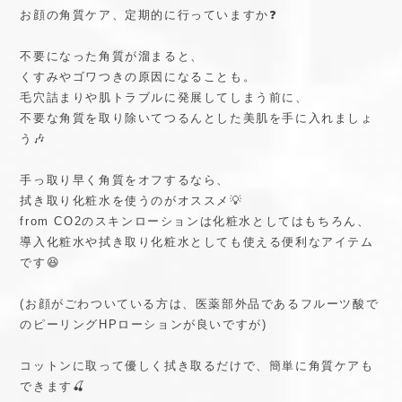
お顔の角質ケア、定期的に行っていますか❓
不要になった角質が溜まると、
くすみやゴワつきの原因になることも。
毛穴詰まりや肌トラブルに発展してしまう前に、
不要な角質を取り除いてつるんとした美肌を手に入れましょ
う🎶
手っ取り早く角質をオフするなら、
拭き取り化粧水を使うのがオススメ💡
from CO2のスキンローションは化粧水としてはもちろん、
導入化粧水や拭き取り化粧水としても使える便利なアイテム
です😆
(お顔がごわついている方は、医薬部外品であるフルーツ酸で
のピーリングHPローションが良いですが)
コットンに取って優しく拭き取るだけで、簡単に角質ケアも
できます🍒