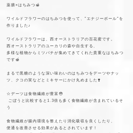
薬膳×はちみつ🍯
ワイルドフラワーのはちみつを使って、"エナジーボール"を
作りました♪
ワイルドフラワーは、西オーストラリアの百花蜜です。
西オーストラリアのユーカリの森や自生する、
多様な植物からミツバチが集めてきてくれた貴重なはちみつ
です🍯
まるで黒糖のような深い味わいのはちみつをデーツやナッ
ツ、クコの実などとミキサーにかけ丸めました❣️
☆デーツは食物繊維が豊富😳
ごぼうと比較すると1.3倍も多く食物繊維が含まれているそ
う
食物繊維が腸内環境を整えたり消化吸収を良くしたり、
便通を改善させる効果があるとされています！