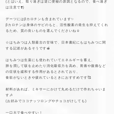
(とはいえ、取り過ぎは逆に便秘の原因となるので、食べ過ぎ
は注意で❣️)
デーツにはβカロチンも含まれています✨
βカロチンは身体のサビのもと、活性酸素の発生を抑えてくれ
るため、質の良いものを選んでくださいね☺️
☆はちみつは人類最古の甘味で、日本書紀にもはちみつに関
する記述があるそうです🍯
はちみつは生薬にも使われていてエネルギーを蓄え、
肺を潤して咳を止めたり消化吸収力を高め、胃痛や腹痛など
の症状を緩和する作用があるとされており、
食欲がないときや疲れているときにおすすめです🥰
材料があれば、ミキサーにかけて丸めるだけで作れちゃいま
す🎶
(お好みでココナッツロングやチョコがけしても)
一口大で食べやすい！