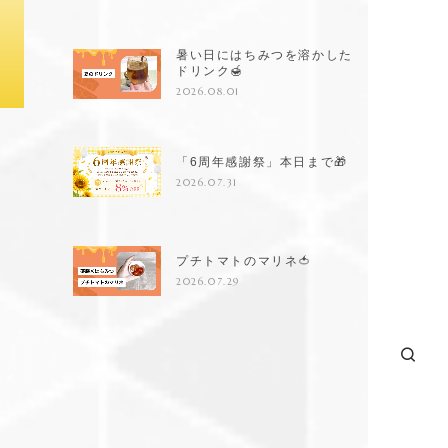
暑い日にはちみつを溶かした
ドリンク🍯
2026.08.01
「6周年感謝祭」本日まで🎁
2026.07.31
プチトマトのマリネ🍅
2026.07.29