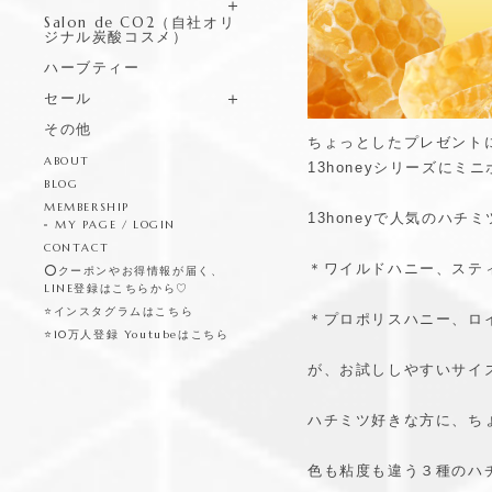
Salon de CO2（自社オリ
ジナル炭酸コスメ）
ハーブティー
セール
その他
ちょっとしたプレゼントに
ABOUT
13honeyシリーズにミニ
BLOG
MEMBERSHIP
13honeyで人気のハチミ
MY PAGE / LOGIN
CONTACT
＊ワイルドハニー、ステ
⭕️クーポンやお得情報が届く、
LINE登録はこちらから♡
⭐️インスタグラムはこちら
＊プロポリスハニー、ロ
⭐️10万人登録 Youtubeはこちら
が、お試ししやすいサイズ
ハチミツ好きな方に、ち
色も粘度も違う３種のハ