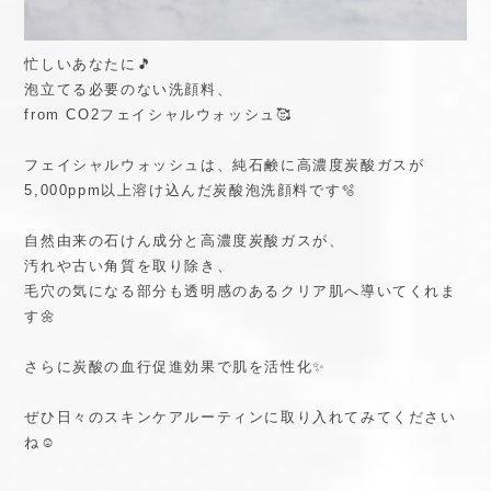
忙しいあなたに🎵
泡立てる必要のない洗顔料、
from CO2フェイシャルウォッシュ🥰
フェイシャルウォッシュは、純石鹸に高濃度炭酸ガスが
5,000ppm以上溶け込んだ炭酸泡洗顔料です🫧
自然由来の石けん成分と高濃度炭酸ガスが、
汚れや古い角質を取り除き、
毛穴の気になる部分も透明感のあるクリア肌へ導いてくれま
す🌼
さらに炭酸の血行促進効果で肌を活性化✨
ぜひ日々のスキンケアルーティンに取り入れてみてください
ね☺️