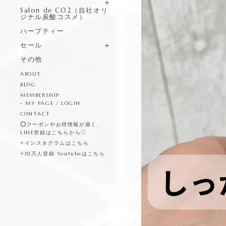
Salon de CO2（自社オリ
ジナル炭酸コスメ）
ハーブティー
セール
その他
ABOUT
BLOG
MEMBERSHIP
MY PAGE / LOGIN
CONTACT
⭕️クーポンやお得情報が届く、
LINE登録はこちらから♡
⭐️インスタグラムはこちら
⭐️10万人登録 Youtubeはこちら