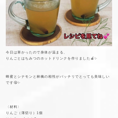
今日は寒かったので身体が温まる、
りんごとはちみつのホットドリンクを作りました🍎✨
蜂蜜とシナモンと林檎の相性がバッチリでとっても美味しい
です🤤✨
〈材料〉
りんご（薄切り）1個