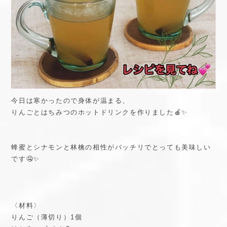
今日は寒かったので身体が温まる、
りんごとはちみつのホットドリンクを作りました🍎✨
蜂蜜とシナモンと林檎の相性がバッチリでとっても美味しい
です🤤✨
〈材料〉
りんご（薄切り）1個