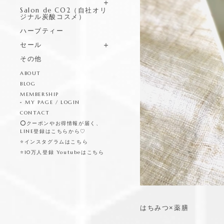
Salon de CO2（自社オリ
ジナル炭酸コスメ）
ハーブティー
セール
その他
ABOUT
BLOG
MEMBERSHIP
MY PAGE / LOGIN
CONTACT
⭕️クーポンやお得情報が届く、
LINE登録はこちらから♡
⭐️インスタグラムはこちら
⭐️10万人登録 Youtubeはこちら
はちみつ×薬膳