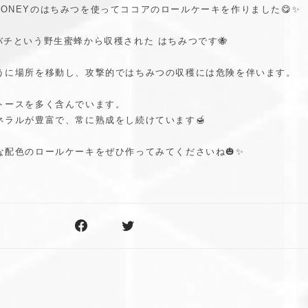
 WILD HONEYのはちみつを使ってココアのロールケーキを作りました😋✨
オミツバチという野生蜜蜂から収穫された はちみつです🐝
うに場所を移動し、攻撃的ではちみつの収穫には危険を伴います。
トースを多く含んでいます。
ネラルが豊富で、常に熟成をし続けています🍯
な配色のロールケーキをぜひ作ってみてくださいね🎃✨