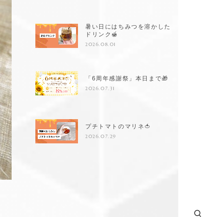
暑い日にはちみつを溶かした
ドリンク🍯
2026.08.01
「6周年感謝祭」本日まで🎁
2026.07.31
プチトマトのマリネ🍅
2026.07.29