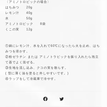
〈アミノトロピックの場合〉
はちみつ 20g
レモン汁 40g
水 50g
アミノトロピック 8袋
くこの実 12g
①鍋にレモン汁、水を入れて60℃になったら火を止め、はち
みつを溶かす。
②粉ゼラチン または アミノトラピックを振り入れたら泡立
て器でよく混ぜる。
③生地を流し込み、クコの実を散らす。
( 型に薄く油を塗ると外しやすいです。)
④ラップをして冷蔵庫で冷やす。