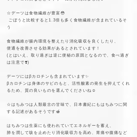
☆デーツは食物繊維が豊富😳
ごぼうと比較すると1.3倍も多く食物繊維が含まれているそ
う
食物繊維が腸内環境を整えたり消化吸収を良くしたり、
便通を改善させる効果があるとされています！
(とはいえ、取り過ぎは逆に便秘の原因となるので、食べ過ぎ
は注意で❣️)
デーツにはβカロチンも含まれています✨
βカロチンは身体のサビのもと、活性酸素の発生を抑えてくれ
るため、質の良いものを選んでくださいね☺️
☆はちみつは人類最古の甘味で、日本書紀にもはちみつに関
する記述があるそうです🍯
はちみつは生薬にも使われていてエネルギーを蓄え、
肺を潤して咳を止めたり消化吸収力を高め、胃痛や腹痛など