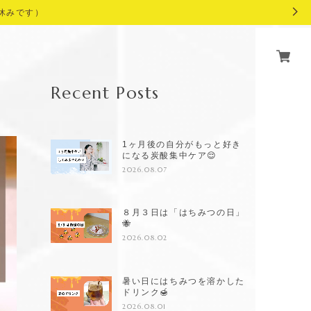
休みです）
Recent Posts
1ヶ月後の自分がもっと好き
になる炭酸集中ケア😌
2026.08.07
８月３日は「はちみつの日」
🐝
2026.08.02
暑い日にはちみつを溶かした
ドリンク🍯
2026.08.01