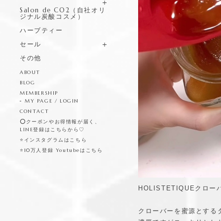
Salon de CO2（自社オリ
ジナル炭酸コスメ）
ハーブティー
セール
その他
ABOUT
BLOG
MEMBERSHIP
MY PAGE / LOGIN
CONTACT
⭕️クーポンやお得情報が届く、
LINE登録はこちらから♡
⭐️インスタグラムはこちら
⭐️10万人登録 Youtubeはこちら
HOLISTETIQUE
クローバーを蜜源とする