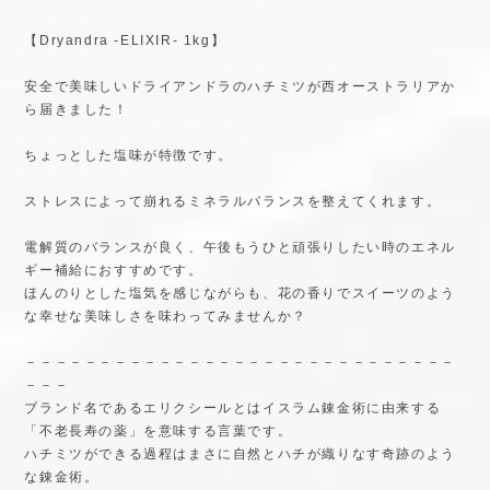
ら届きました！
ちょっとした塩味が特徴です。
ストレスによって崩れるミネラルバランスを整えてくれます。
電解質のバランスが良く、午後もうひと頑張りしたい時のエネル
ギー補給におすすめです。
ほんのりとした塩気を感じながらも、花の香りでスイーツのよう
な幸せな美味しさを味わってみませんか？
－－－－－－－－－－－－－－－－－－－－－－－－－－－－－
－－－
ブランド名であるエリクシールとはイスラム錬金術に由来する
「不老長寿の薬」を意味する言葉です。
ハチミツができる過程はまさに自然とハチが織りなす奇跡のよう
な錬金術。
多様な自生する生命力溢れる植物からミツバチが集めてきたハチ
ミツです。
西オーストラリアには太古から自然のまま残されている森や
この地に特徴的な植物群があります。