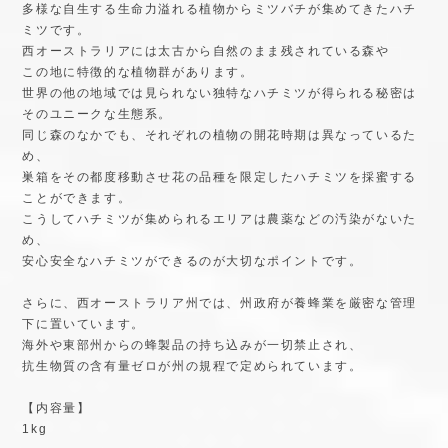
世界の他の地域では見られない独特なハチミツが得られる秘密は
そのユニークな生態系。
同じ森のなかでも、それぞれの植物の開花時期は異なっているた
め、
巣箱をその都度移動させ花の品種を限定したハチミツを採蜜する
ことができます。
こうしてハチミツが集められるエリアは農薬などの汚染がないた
め、
安心安全なハチミツができるのが大切なポイントです。
さらに、西オーストラリア州では、州政府が養蜂業を厳密な管理
下に置いています。
海外や東部州からの蜂製品の持ち込みが一切禁止され、
抗生物質の含有量ゼロが州の規程で定められています。
【内容量】
1kg
【注意事項】
はちみつは白く結晶化することがありますが、特性によるもので
すので品質には問題ありません。