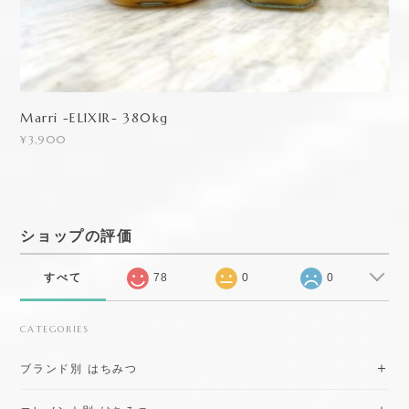
Marri -ELIXIR- 380kg
¥3,900
ショップの評価
すべて
78
0
0
CATEGORIES
ブランド別 はちみつ
エレメント別 はちみつ
サプリメント