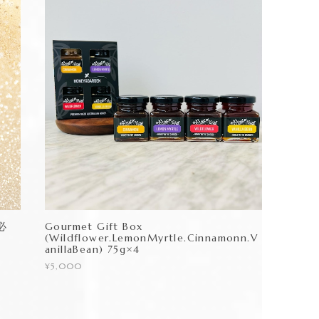
必
Gourmet Gift Box
(Wildflower.LemonMyrtle.Cinnamonn.V
anillaBean) 75g×4
¥5,000