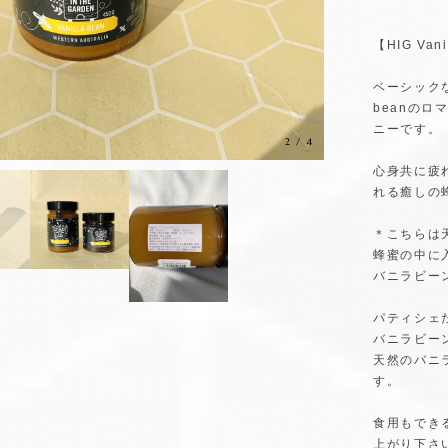
【HIG Va
ベーシックな
beanのロ
ニーです。
3
/
4
心身共に疲
れる癒しの
＊こちらは
蜂蜜の中に
バニラビー
パティシェ
バニラビー
天然のバニ
す。
食用もでき
上がり下さ