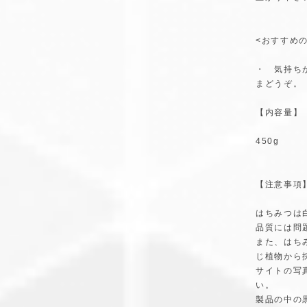
<おすすめの
・ 気持ち
まどうぞ。
【内容量】
450g
【注意事項
はちみつは
品質には問
また、はち
じ植物から
サイトの写
い。
製品の中の