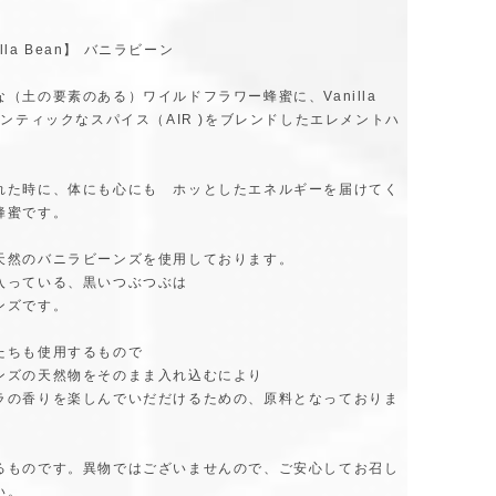
nilla Bean】 バニラビーン
（土の要素のある）ワイルドフラワー蜂蜜に、Vanilla
マンティックなスパイス（AIR )をブレンドしたエレメントハ
れた時に、体にも心にも ホッとしたエネルギーを届けてく
蜂蜜です。
天然のバニラビーンズを使用しております。
入っている、黒いつぶつぶは
ンズです。
たちも使用するもので
ンズの天然物をそのまま入れ込むにより
ラの香りを楽しんでいだだけるための、原料となっておりま
るものです。異物ではございませんので、ご安心してお召し
い。