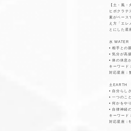
【土・風・
ヒポクラテ
素がベース
え方「エレ
とにした星
水 WATER
• 相手と
• 気分が
• 体の休息
キーワー
対応星座：
土EARTH
• 自分ら
• 一つの
• 何かをや
• 自律神経
キーワード
対応星座：