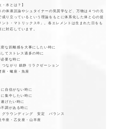
火・水とは？】
スの体液説論やシュタイナーの気質学など、万物は４つの元
で成り立っているという理論をもとに体系化した体と心の捉
メント・マトリックス®」。各エレメントは生まれた日をも
座に対応しています。
の親密な距離感を大事にしたい時に
高揚してストレス過多の時に
が必要な時に
ド：つながり 鎮静 リラクゼーション
蟹座・蠍座・魚座
しさに自信がない時に
ことに集中したい時に
り遂げたい時に
の不調がある時に
：グラウンディング 安定 バランス
牡牛座・乙女座・山羊座