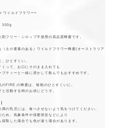
ower ワイルドフラワー>
 300g
生剤フリー・シロップ不使用の高品質蜂蜜です。
な（土の要素のある）ワイルドフラワー蜂蜜(オーストラリア
に、ひとすくい。
すくって、お口にそのまま入れても
ーブティーと一緒に溶かして飲んでもおすすめです。
気のFIRE の蜂蜜は、毎朝のひとすくいに。
ぞと活動する時のお供にどうぞ。
 】
未満の乳児には、食べさせないよう気をつけてください。
のため、気象条件や採蜜状況などにより
ら採取した場合でも色が違う場合があります。