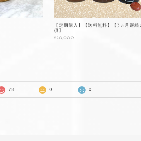
【定期購入】【送料無料】【3ヵ月継続
須】
¥20,000
78
0
0