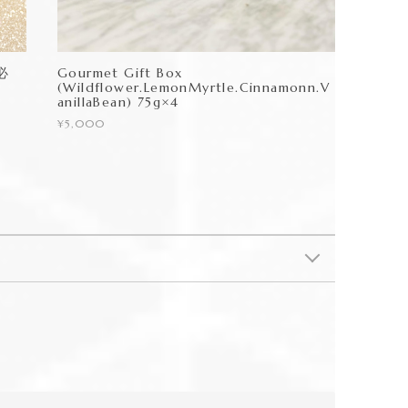
必
Gourmet Gift Box
(Wildflower.LemonMyrtle.Cinnamonn.V
anillaBean) 75g×4
¥5,000