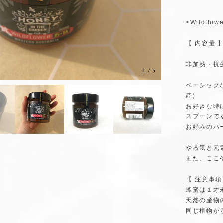
<Wildfl
【 内容量 】
非加熱・抗
3
/
5
ベーシック
産)
お好きな時
スプーンで
お好みのハ
やる気と元
また、ここ
【 注意事項
蜂蜜は１才
天然の産物
同じ植物か