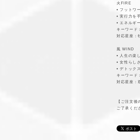
火FIRE
• フット
• 実行力を
• エネルギ
キーワード
対応星座：
風 WIND
• 人生の楽
• 女性ら
• デトック
キーワ
対応星座：
【ご注文後
ご了承くだ