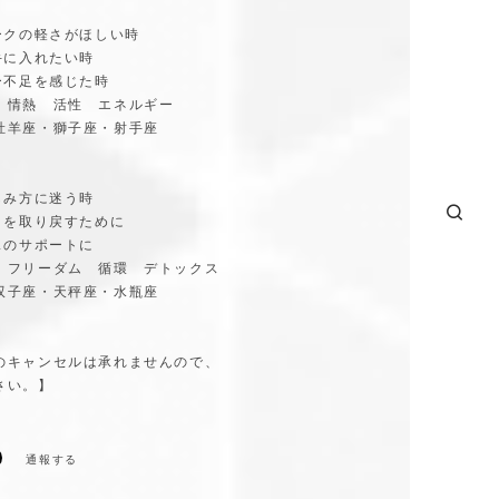
ワークの軽さがほしい時
手に入れたい時
ー不足を感じた時
：情熱 活性 エネルギー
牡羊座・獅子座・射手座
しみ方に迷う時
しさを取り戻すために
スのサポートに
ード：フリーダム 循環 デトックス
双子座・天秤座・水瓶座
のキャンセルは承れませんので、
さい。】
通報する