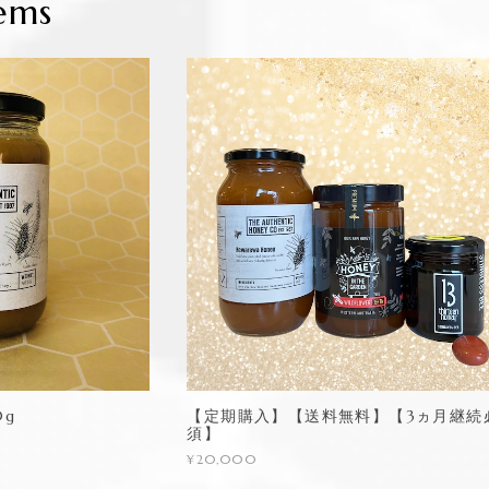
ems
0g
【定期購入】【送料無料】【3ヵ月継続
須】
¥20,000