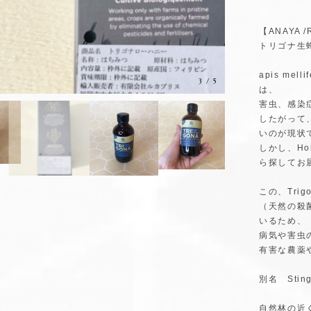
【ANAYA /
トリゴナ生
apis m
は、
3
/
5
害虫、感染
したがって
いのが現状
しかし、Ho
ら探してお
この、Tri
（天然の殺
いるため、
病気や害虫
有害な農薬
別名 Sti
自然林の近