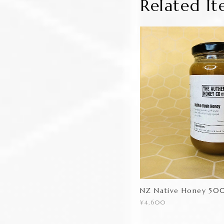
Related It
NZ Native Honey 50
¥4,600