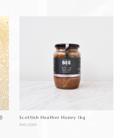
必
Scottish Heather Honey 1kg
¥10,300