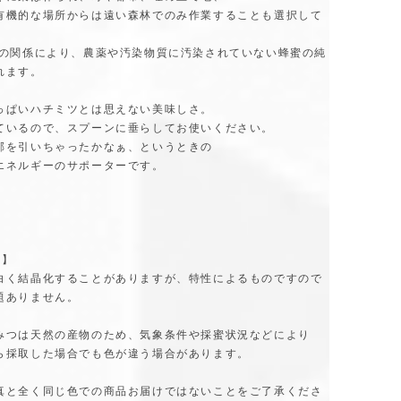
有機的な場所からは遠い森林でのみ作業することも選択して
の関係により、農薬や汚染物質に汚染されていない蜂蜜の純
れます。
っぱいハチミツとは思えない美味しさ。
ているので、スプーンに垂らしてお使いください。
邪を引いちゃったかなぁ、というときの
エネルギーのサポーターです。
】
 】
白く結晶化することがありますが、特性によるものですので
題ありません。
みつは天然の産物のため、気象条件や採蜜状況などにより
ら採取した場合でも色が違う場合があります。
真と全く同じ色での商品お届けではないことをご了承くださ