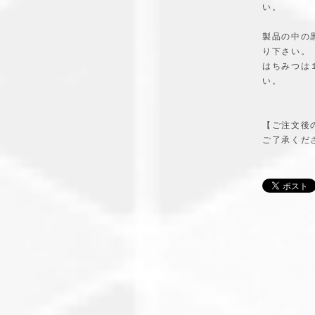
い。
製品の中の
り下さい。
はちみつは
い。
【ご注文後
ご了承くだ