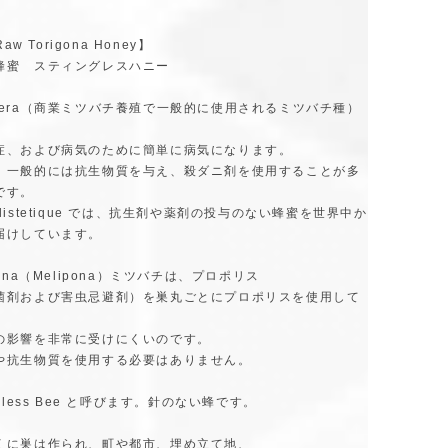
Raw Torigona Honey】
蜂蜜 スティングレスハニー
ellifera（商業ミツバチ養殖で一般的に使用されるミツバチ種）
症、および病気のために簡単に病気になります。
、一般的には抗生物質を与え、殺ダニ剤を使用することが多
です。
listetique では、抗生剤や薬剤の投与のない蜂蜜を世界中か
届けしています。
gona（Melipona）ミツバチは、プロポリス
菌剤および害虫忌避剤）を巣丸ごとにプロポリスを使用して
の影響を非常に受けにくいのです。
や抗生物質を使用する必要はありません。
ngless Bee と呼びます。針のない蜂です。
くに巣は作られ、町や都市、埋め立て地、