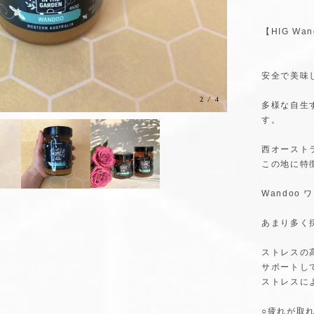
【HIG Wan
安全で美味
3
/
4
多様な自生
す。
西オースト
この地に特
Wandoo
あまり多く
ストレスの
サポートし
ストレスに
○疲れが取