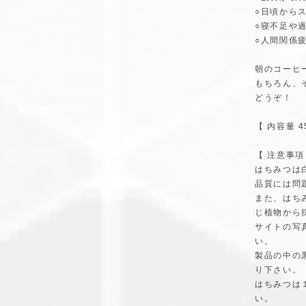
○日頃から
○寝不足や
○人間関係
朝のコーヒ
もちろん、
どうぞ！
【 内容量 4
【 注意事項
はちみつは
品質には問
また、はち
じ植物から
サイトの写
い。
製品の中の
り下さい。
はちみつは
い。