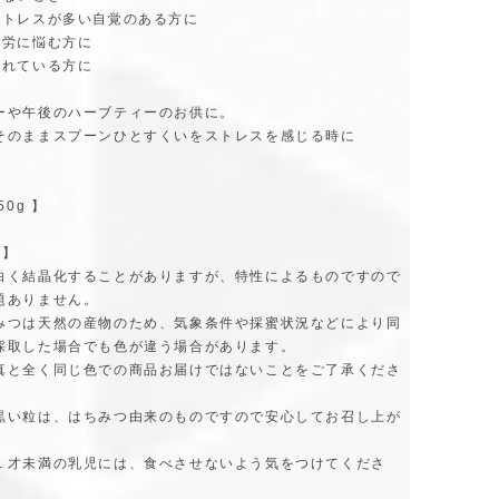
ストレスが多い自覚のある方に
過労に悩む方に
疲れている方に
ーや午後のハーブティーのお供に。
そのままスプーンひとすくいをストレスを感じる時に
50g 】
 】
白く結晶化することがありますが、特性によるものですので
題ありません。
みつは天然の産物のため、気象条件や採蜜状況などにより同
採取した場合でも色が違う場合があります。
真と全く同じ色での商品お届けではないことをご了承くださ
黒い粒は、はちみつ由来のものですので安心してお召し上が
１才未満の乳児には、食べさせないよう気をつけてくださ