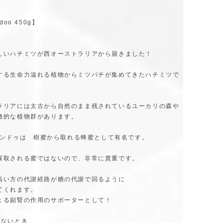
doo 450g】
しいハチミツが西オーストラリアから届きました！
する生命力溢れる植物からミツバチが集めてきたハチミツで
ラリアには太古から自然のまま残されているユーカリの森や
徴的な植物群があります。
 ワンドゥは 樹蜜から取れる蜂蜜として有名です。
採取される蜜ではないので、非常に貴重です。
高い方の代謝経路が糖の代謝で回るように
てくれます。
よる副腎の作用のサポーターとして！
れないとき