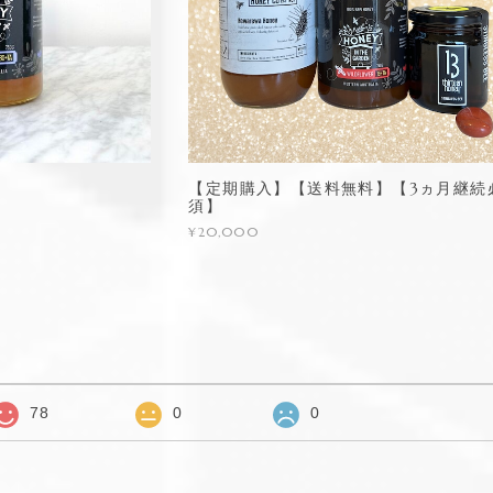
【定期購入】【送料無料】【3ヵ月継続
須】
¥20,000
78
0
0