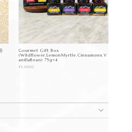
必
Gourmet Gift Box
(Wildflower.LemonMyrtle.Cinnamonn.V
anillaBean) 75g×4
¥5,000