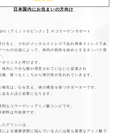
Add to cart
日本国内にお住まいの方向け
tropic（アミノトロピック）】※コラーゲンサポート
受けると、それがメンタルストレスであれ身体ストレスであ
ゾールの分泌によって、体内の筋肉を始めとするタンパク質
す。
テオリシスと呼びます。
、体内に十分な糖が用意されていないと促進され
組織、様々なところから弾力性が失われていきます。
の補充は、心を支え、体の構造を保つサポーターです。
にある人ほど必要になります。
便利なコラーゲン＋アミノ酸コンビです。
原材料は牛由来です。
したグリシンは、
酸による健康状態に悩んでいる人には最も最適なアミノ酸で