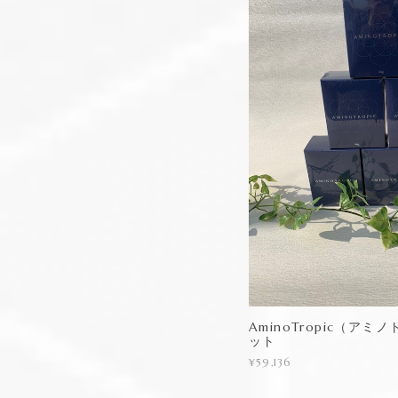
AminoTropic（ア
ット
¥59,136