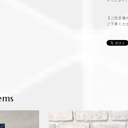
りください
【ご注文後
ご了承くだ
ems