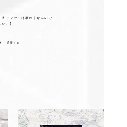
。
のキャンセルは承れませんので、
さい。】
通報する