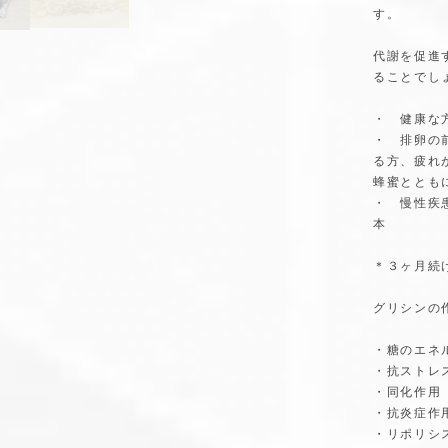
す。
代謝を促進
ることでし
・ 健康な
・ 排卵の
る方、疲れ
蜂蜜ととも
・ 慢性疾
本
＊３ヶ月続
グリシンの
・糖のエネ
・抗ストレ
・同化作用
・抗炎症作
・リポリシ