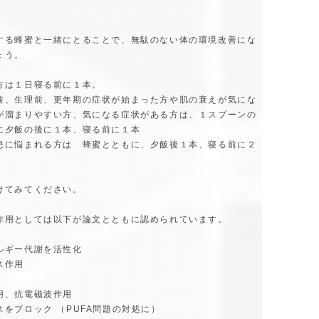
する蜂蜜と一緒にとることで、無駄のない体の環境改善にな
ょう。
方は１日寝る前に１本。
前、生理前、更年期の症状が始まった方や肌の衰えが気にな
が溜まりやすい方、気になる症状がある方は、１スプーンの
に夕飯の後に１本、寝る前に１本
患に悩まれる方は 蜂蜜とともに、夕飯後１本、寝る前に２
けてみてください。
作用としては以下が論文とともに認められています。
ルギー代謝を活性化
ス作用
用、抗電磁波作用
スをブロック （PUFA問題の対処に）