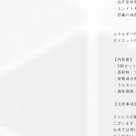
・抗不安作
・エンドト
・肝臓の保
エネルギー
ダイエット
【内容量】
・3箱セット 
・原材料：
・栄養成分表示
・うちタンパ
・賞味期限
【注意事項
ストレスの
ございます
お水では溶