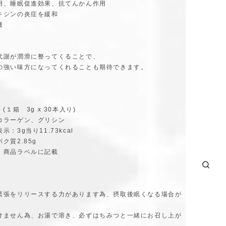
用、睡眠促進効果、抗てんかん作用
キシンの炎症を緩和
護
代謝が潤滑に整ってくることで、
の強い味方になってくれることも期待できます。
(１箱 3g x 30本入り)
コラーゲン、グリシン
：3g当り11.73kcal
ク質2.85g
：商品ラベルに記載
】
緊張をリリースする力があります為、摂取後眠くなる場合が
。
けません為、お湯で溶き、必ずはちみつと一緒にお召し上が