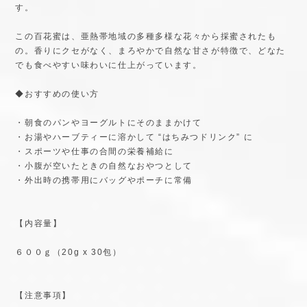
す。
この百花蜜は、亜熱帯地域の多種多様な花々から採蜜されたも
の。香りにクセがなく、まろやかで自然な甘さが特徴で、どなた
でも食べやすい味わいに仕上がっています。
◆おすすめの使い方
・朝食のパンやヨーグルトにそのままかけて
・お湯やハーブティーに溶かして “はちみつドリンク” に
・スポーツや仕事の合間の栄養補給に
・小腹が空いたときの自然なおやつとして
・外出時の携帯用にバッグやポーチに常備
【内容量】
６００ｇ（20g x 30包）
【注意事項】