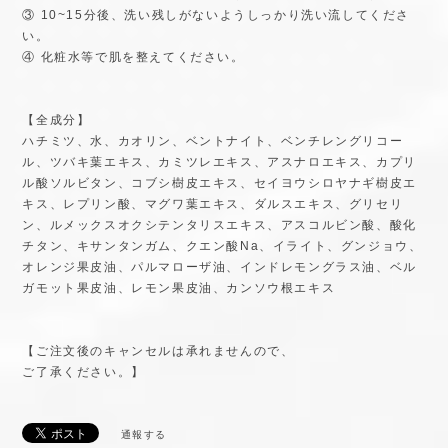
③ 10~15分後、洗い残しがないようしっかり洗い流してくださ
い。
④ 化粧水等で肌を整えてください。
【全成分】
ハチミツ、水、カオリン、ベントナイト、ベンチレングリコー
ル、ツバキ葉エキス、カミツレエキス、アスナロエキス、カプリ
ル酸ソルビタン、コブシ樹皮エキス、セイヨウシロヤナギ樹皮エ
キス、レプリン酸、マグワ葉エキス、ダルスエキス、グリセリ
ン、ルメックスオクシテンタリスエキス、アスコルビン酸、酸化
チタン、キサンタンガム、クエン酸Na、イライト、グンジョウ、
オレンジ果皮油、パルマローザ油、インドレモングラス油、ベル
ガモット果皮油、レモン果皮油、カンソウ根エキス
【ご注文後のキャンセルは承れませんので、
ご了承ください。】
通報する