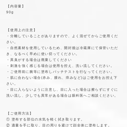
【内容量】
90g
【使用上の注意】
・分離していることがありますので、よく混ぜてからご使用くだ
さい。
・自然素材を使用しているため、開封後は冷蔵庫にて保管いただ
き、なるべく早めに使い切ってください。
・異臭がする場合は廃棄してください
・刺激を強く感じる場合は使用を控え、洗い流してください。
・ご使用前に腕等に塗布しパッチテストを行なってください。
・肌に合わない場合(赤み、腫れ、痒みなど)はご使用をお控え下
さい。
・目に入らないように注意し、目に入った場合は擦らずにすぐに
洗い流し、少しでも異常がある場合は眼科医へご相談ください。
【ご使用方法】
① 塗布する部位の水気を軽く拭き取ります。
② 適量を手に取り、目の周りを避けて顔全体に塗布します。